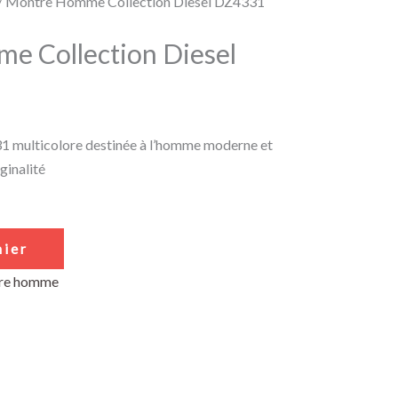
/ Montre Homme Collection Diesel DZ4331
e Collection Diesel
 multicolore destinée à l’homme moderne et
ginalité
nier
re homme