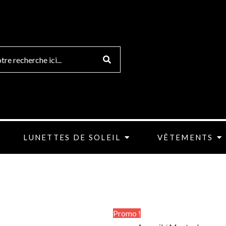
quantité
Le
Le
de
prix
prix
Montre
initial
actuel
Homme
était :
est :
Collection
229.00€.
159.80€
Diesel
DZ4331
LUNETTES DE SOLEIL
VÊTEMENTS
Promo !