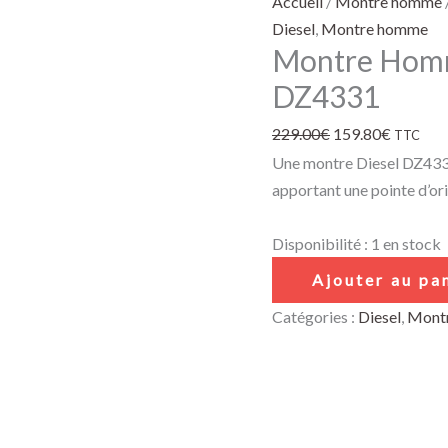
Accueil
/
Montre homme
Diesel
,
Montre homme
Montre Homm
DZ4331
229.00
€
159.80
€
TTC
Une montre Diesel DZ4331
apportant une pointe d’ori
Disponibilité :
1 en stock
Ajouter au pa
Catégories :
Diesel
,
Mont