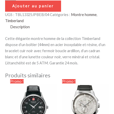
Ajouter au panier
UGS :
TBL13325JPBEB/04
Catégories :
Montre homme
,
Timberland
Description
Cette élégante montre homme de la collection Timberland
dispose d’un boîtier (44mm) en acier inoxydable et résine, d’un
bracelet cuir noir avec fermoir boucle ardillon, d’un cadran
blanc et d’une lunette couleur noir, verre minéral et cristal.
L’étanchéité est de 5 ATM. Garantie 24 mois.
Produits similaires
Le
Le
Le
Le
Promo !
Promo !
prix
prix
prix
prix
initial
actuel
initial
actuel
était :
est :
était :
est :
229.00€.
139.90€.
400.00€.
248.00€.