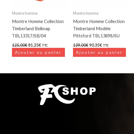
Montre homme
Montre homme
Montre Homme Collection
Montre Homme Collection
Timberland Belknap
Timberland Modèle
TBL13317JSB/04
Pittsford TBL13898JSU
125.00
€
81.25
€
139.00
€
90.35
€
TTC
TTC
Ajouter au panier
Ajouter au panier