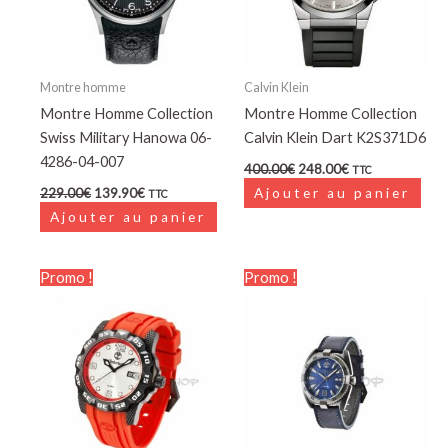
Montre homme
Calvin Klein
Montre Homme Collection
Montre Homme Collection
Swiss Military Hanowa 06-
Calvin Klein Dart K2S371D6
4286-04-007
400.00
€
248.00
€
TTC
229.00
€
139.90
€
Ajouter au panier
TTC
Ajouter au panier
Le
Le
Le
Le
Promo !
Promo !
prix
prix
prix
prix
initial
actuel
initial
actuel
était :
est :
était :
est :
125.00€.
81.25€.
139.00€.
90.35€.