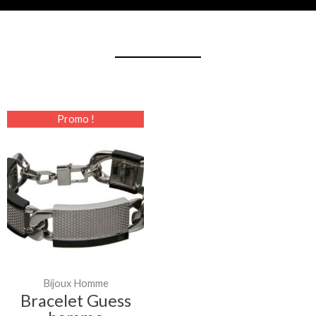
Le
Le
Promo !
prix
prix
initial
actuel
était :
est :
179.00€.
89.00€.
Bijoux Homme
Bracelet Guess