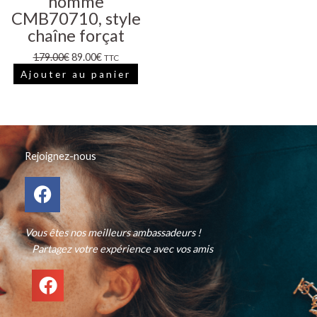
homme
CMB70710, style
chaîne forçat
179.00
€
89.00
€
TTC
Ajouter au panier
Rejoignez-nous
F
a
c
Vous êtes nos meilleurs ambassadeurs !
e
Partagez votre expérience avec vos amis
b
o
o
k