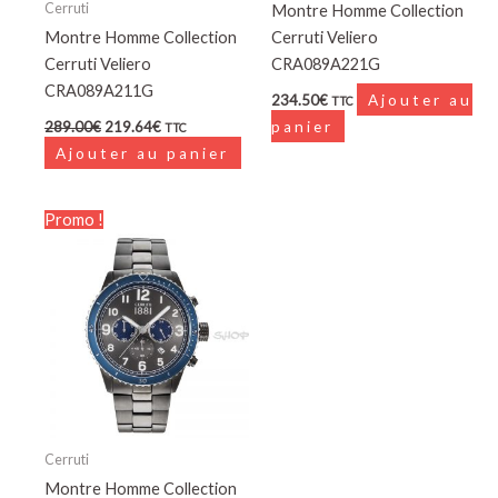
Cerruti
Montre Homme Collection
Montre Homme Collection
Cerruti Veliero
Cerruti Veliero
CRA089A221G
CRA089A211G
234.50
€
Ajouter au
TTC
289.00
€
219.64
€
panier
TTC
Ajouter au panier
Le
Le
Promo !
prix
prix
initial
actuel
était :
est :
359.04€.
197.45€.
Cerruti
Montre Homme Collection