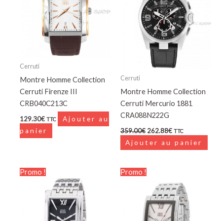
359.00€.
262.88€.
Cerruti
Cerruti
Montre Homme Collection
Cerruti Firenze III
Montre Homme Collection
CRB040C213C
Cerruti Mercurio 1881
CRA088N222G
129.30
€
Ajouter au
TTC
panier
359.00
€
262.88
€
TTC
Ajouter au panier
Le
Le
Le
Le
Promo !
Promo !
prix
prix
prix
prix
initial
actuel
initial
actuel
était :
est :
était :
est :
249.00€.
124.50€.
249.00€.
124.50€.