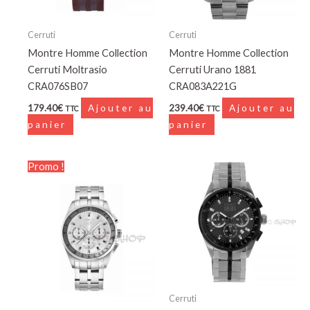
Cerruti
Cerruti
Montre Homme Collection
Montre Homme Collection
Cerruti Moltrasio
Cerruti Urano 1881
CRA076SB07
CRA083A221G
179.40
€
Ajouter au
239.40
€
Ajouter au
TTC
TTC
panier
panier
Le
Le
Promo !
prix
prix
initial
actuel
était :
est :
289.00€.
219.64€.
Cerruti