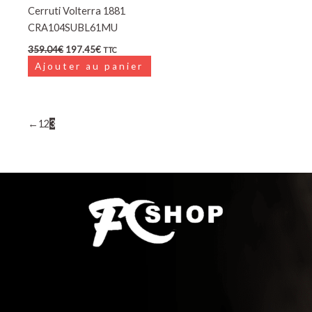
Cerruti Volterra 1881
CRA104SUBL61MU
359.04
€
197.45
€
TTC
Ajouter au panier
←
1
2
3