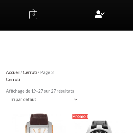
Aller
au
0
contenu
Accueil
/
Cerruti
/ Page 3
Cerruti
Affichage de 19–27 sur 27 résultats
Le
Le
Promo !
prix
prix
initial
actuel
était :
est :