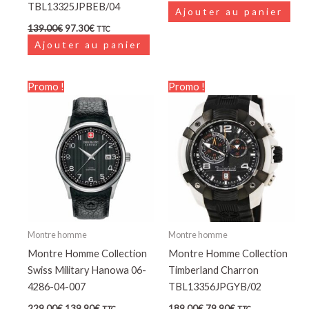
TBL13325JPBEB/04
Ajouter au panier
139.00
€
97.30
€
TTC
Ajouter au panier
Le
Le
Le
Le
Promo !
Promo !
prix
prix
prix
prix
initial
actuel
initial
actuel
était :
est :
était :
est :
229.00€.
139.90€.
189.00€.
79.90€.
Montre homme
Montre homme
Montre Homme Collection
Montre Homme Collection
Swiss Military Hanowa 06-
Timberland Charron
4286-04-007
TBL13356JPGYB/02
229.00
€
139.90
€
189.00
€
79.90
€
TTC
TTC