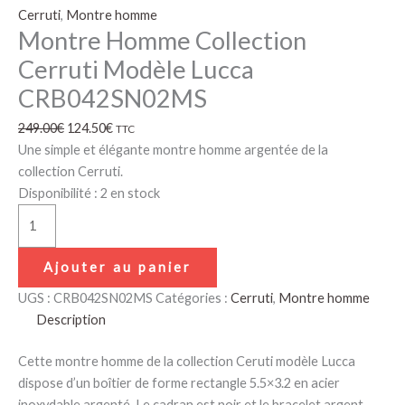
Cerruti
,
Montre homme
Montre Homme Collection
Cerruti Modèle Lucca
CRB042SN02MS
249.00
€
124.50
€
TTC
Une simple et élégante montre homme argentée de la
collection Cerruti.
Disponibilité :
2 en stock
Ajouter au panier
UGS :
CRB042SN02MS
Catégories :
Cerruti
,
Montre homme
Description
Cette montre homme de la collection Ceruti modèle Lucca
dispose d’un boîtier de forme rectangle 5.5×3.2 en acier
inoxydable argenté. Le cadran est noir et le bracelet argent