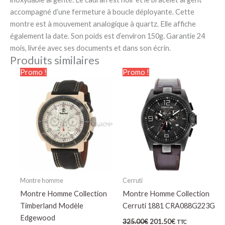
accompagné d’une fermeture à boucle déployante. Cette
montre est à mouvement analogique à quartz. Elle affiche
également la date. Son poids est d’environ 150g. Garantie 24
mois, livrée avec ses documents et dans son écrin.
Produits similaires
Le
Le
Le
Le
Promo !
Promo !
prix
prix
prix
prix
initial
actuel
initial
actuel
était :
est :
était :
est :
139.00€.
97.30€.
325.00€.
201.50€.
Montre homme
Cerruti
Montre Homme Collection
Montre Homme Collection
Timberland Modèle
Cerruti 1881 CRA088G223G
Edgewood
325.00
€
201.50
€
TTC