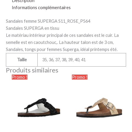
Description
Informations complémentaires
Sandales femme SUPERGA S11_ROSE_P564
Sandales SUPERGA en tissu
Le matériau intérieur principal de ces sandales est le cuir. La
semelle est en caoutchouc,. La hauteur talon est de 3 cm,
Sandales, tongs pour femmes Superga, idéal printemps été.
Taille
35, 36, 37, 38, 39, 40, 41
Produits similaires
Le
Le
Le
Le
Ce
Ce
Promo !
Promo !
prix
prix
prix
prix
produit
produit
initial
actuel
initial
actuel
était :
est :
a
était :
est :
a
54.90€.
27.90€.
54.90€.
27.90€.
plusieurs
plusieurs
variations.
variations.
Les
Les
options
options
peuvent
peuvent