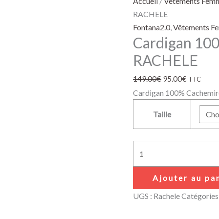
Accueil
/
Vêtements Fem
RACHELE
Fontana2.0
,
Vêtements F
Cardigan 10
RACHELE
149.00
€
95.00
€
TTC
Cardigan 100% Cachemire,
Taille
Ajouter au pa
UGS :
Rachele
Catégories