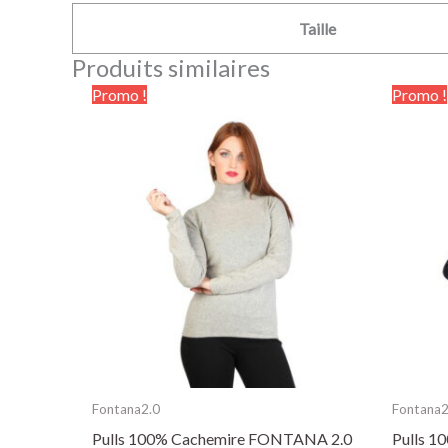
Taille
Produits similaires
Le
Le
Ce
Promo !
Promo !
prix
prix
produit
initial
actuel
était :
est :
a
139.00€.
89.90€.
plusieurs
variations.
Les
options
peuvent
être
choisies
sur
la
Fontana2.0
Fontana2
page
Pulls 100% Cachemire FONTANA 2.0
Pulls 
du