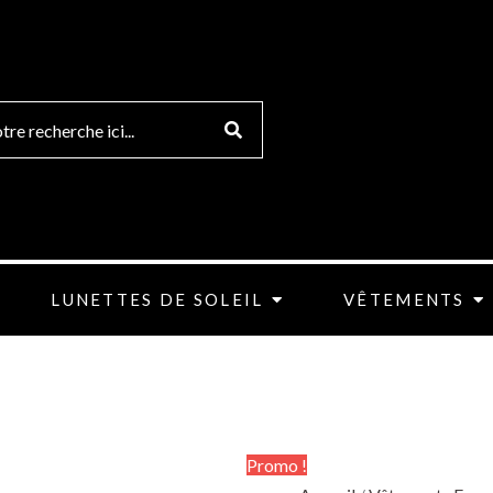
quantité
Le
Le
de
prix
prix
Cardigan
initial
actuel
100%
était :
est :
Cachemire
149.00€.
95.00€.
FONTANA
2.0
RACHELE
LUNETTES DE SOLEIL
VÊTEMENTS
Promo !