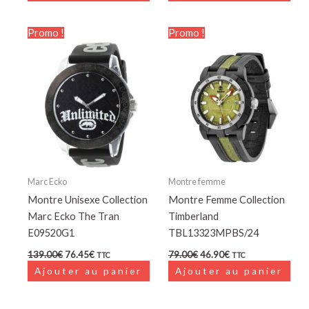
Le
Le
Le
Le
Promo !
Promo !
prix
prix
prix
prix
initial
actuel
initial
actuel
était :
est :
était :
est :
139.00€.
76.45€.
79.00€.
46.90€.
Marc Ecko
Montre femme
Montre Unisexe Collection
Montre Femme Collection
Marc Ecko The Tran
Timberland
E09520G1
TBL13323MPBS/24
139.00
€
76.45
€
79.00
€
46.90
€
TTC
TTC
Ajouter au panier
Ajouter au panier