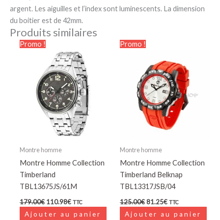
argent. Les aiguilles et l’index sont luminescents. La dimension
du boitier est de 42mm.
Produits similaires
Le
Le
Le
Le
Promo !
Promo !
prix
prix
prix
prix
initial
actuel
initial
actuel
était :
est :
était :
est :
179.00€.
110.98€.
125.00€.
81.25€.
Montre homme
Montre homme
Montre Homme Collection
Montre Homme Collection
Timberland
Timberland Belknap
TBL13675JS/61M
TBL13317JSB/04
179.00
€
110.98
€
125.00
€
81.25
€
TTC
TTC
Ajouter au panier
Ajouter au panier