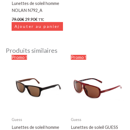
Lunettes de soleil homme
NOLAN N792_A
79.00
€
29.90
€
TTC
Ajouter au panier
Produits similaires
Le
Le
Le
Le
Promo !
Promo !
prix
prix
prix
prix
initial
actuel
initial
actuel
était :
est :
était :
est :
99.90€.
49.90€.
79.90€.
36.90€.
Guess
Guess
Lunettes de soleil homme
Lunettes de soleil GUESS