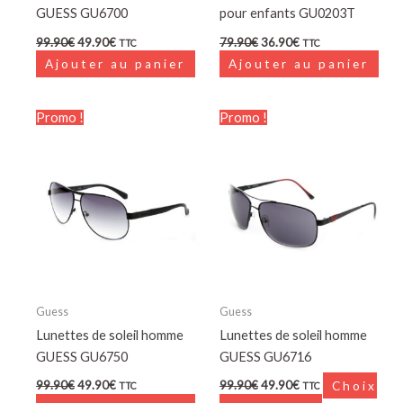
GUESS GU6700
pour enfants GU0203T
99.90
€
49.90
€
79.90
€
36.90
€
TTC
TTC
Ajouter au panier
Ajouter au panier
Le
Le
Le
Le
Ce
Promo !
Promo !
prix
prix
prix
prix
produit
initial
actuel
initial
actuel
était :
est :
était :
est :
a
99.90€.
49.90€.
99.90€.
49.90€.
plusieurs
variations.
Les
options
peuvent
être
choisies
Guess
Guess
sur
Lunettes de soleil homme
Lunettes de soleil homme
la
GUESS GU6750
GUESS GU6716
page
99.90
€
49.90
€
99.90
€
49.90
€
Choix
TTC
TTC
du