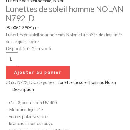
Lunette de soleil homme
,
Nolan
Lunettes de soleil homme NOLAN
N792_D
79.00
€
29.90
€
TTC
Lunettes de soleil pour hommes Nolan et inspirés des imprimés
de casques motos.
Disponibilité :
2 en stock
Ajouter au panier
UGS :
N792_D
Catégories :
Lunette de soleil homme
,
Nolan
Description
– Cat. 3, protection UV 400
– Monture: injectée
– verres polarisés, noir
– branches: noir et rouge