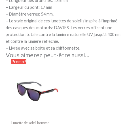
– Longueur des branches: 136 mm
– Largeur du pont: 17 mm
– Diamètre verres: 54 mm.
– Le style original de ces lunettes de soleil s’inspire à l’imprimé
des casques des motards: DAVIES. Les verres offrent une
protection totale contre la lumière naturelle UV jusqu’à 400 nm
et contre la lumière réfléchie.
– Livrée avec sa boite et sa chiffonnette.
Vous aimerez peut-être aussi…
Le
Le
Promo !
prix
prix
initial
actuel
était :
est :
79.00€.
29.90€.
Lunette de soleil homme