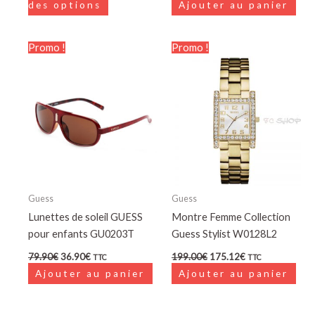
des options
Ajouter au panier
produit
Le
Le
Le
Le
Promo !
Promo !
prix
prix
prix
prix
initial
actuel
initial
actuel
était :
est :
était :
est :
79.90€.
36.90€.
199.00€.
175.12€.
Guess
Guess
Lunettes de soleil GUESS
Montre Femme Collection
pour enfants GU0203T
Guess Stylist W0128L2
79.90
€
36.90
€
199.00
€
175.12
€
TTC
TTC
Ajouter au panier
Ajouter au panier