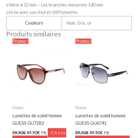
s’élève à 12 mm – Les branches mesurent 140 mm
Livrée avec son étui et chiffonnette.
Couleurs
Noir, Gris, or
Produits similaires
Le
Le
Le
Le
Ce
Promo !
Promo !
prix
prix
prix
prix
produit
initial
actuel
initial
actuel
était :
est :
a
était :
est :
99.90€.
49.90€.
99.90€.
49.90€.
plusieurs
variations.
Les
options
peuvent
être
choisies
Guess
Guess
sur
Lunettes de soleil femme
Lunettes de soleil homme
la
GUESS GU7283
GUESS GU6741
page
99.90
€
49.90
€
Choix
99.90
€
49.90
€
TTC
TTC
du