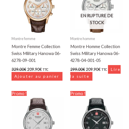
EN RUPTURE DE
STOCK
Montre femme
Montre homme
Montre Femme Collection
Montre Homme Collection
Swiss Military Hanowa 06-
Swiss Military Hanowa 06-
6278-09-001
4278-04-001-05
329.00
€
209.90
€
299.00
€
209.90
€
Lire
TTC
TTC
Ajouter au panier
la suite
Le
Le
Le
Le
Promo !
Promo !
prix
prix
prix
prix
initial
actuel
initial
actuel
était :
est :
était :
est :
249.00€.
152.90€.
229.00€.
139.90€.