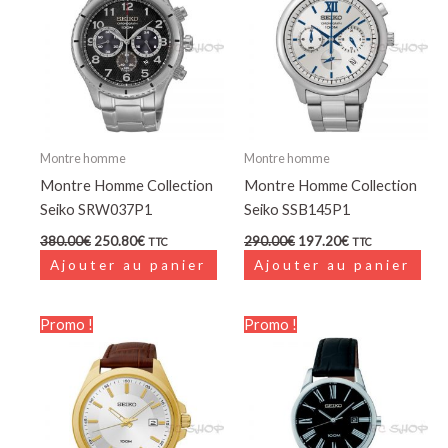
380.00€.
250.80€.
290.00€.
197.20€.
Montre homme
Montre homme
Montre Homme Collection
Montre Homme Collection
Seiko SRW037P1
Seiko SSB145P1
380.00
€
250.80
€
290.00
€
197.20
€
TTC
TTC
Ajouter au panier
Ajouter au panier
Le
Le
Le
Le
Promo !
Promo !
prix
prix
prix
prix
initial
actuel
initial
actuel
était :
est :
était :
est :
195.00€.
140.40€.
200.00€.
148.00€.