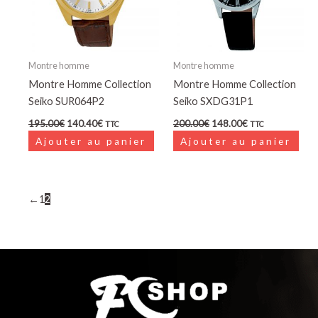
Montre homme
Montre homme
Montre Homme Collection
Montre Homme Collection
Seiko SUR064P2
Seiko SXDG31P1
195.00
€
140.40
€
200.00
€
148.00
€
TTC
TTC
Ajouter au panier
Ajouter au panier
←
1
2