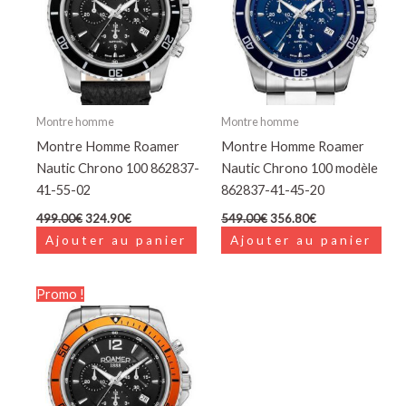
Montre homme
Montre homme
Montre Homme Roamer
Montre Homme Roamer
Nautic Chrono 100 862837-
Nautic Chrono 100 modèle
41-55-02
862837-41-45-20
499.00
€
324.90
€
549.00
€
356.80
€
Ajouter au panier
Ajouter au panier
Le
Le
Promo !
prix
prix
initial
actuel
était :
est :
549.00€.
356.80€.